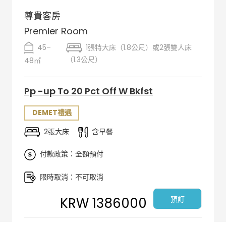
尊貴客房
Premier Room
45–
1張特大床（1.8公尺）或2張雙人床
（1.3公尺）
48㎡
Pp -up To 20 Pct Off W Bkfst
DEMET禮遇
2張大床
含早餐
付款政策：全額預付
限時取消：不可取消
KRW 1386000
預訂