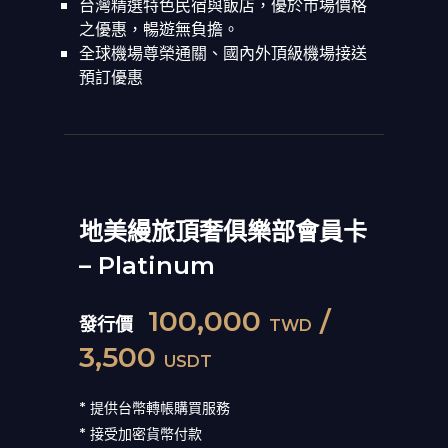
台灣精選特色民宿與飯店，優於市場價格
之優惠，暢遊無負擔。
全球機場尊榮通關、國內外頂級機場接送
預訂優惠
地美縵旅頂奢俱樂部會員卡
– Platinum
100,000
/
發行價
TWD
3,500
USDT
* 提供台幣轉帳購買服務
* 接受加密貨幣付款