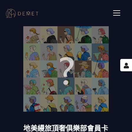
地美縵旅頂奢俱樂部會員卡