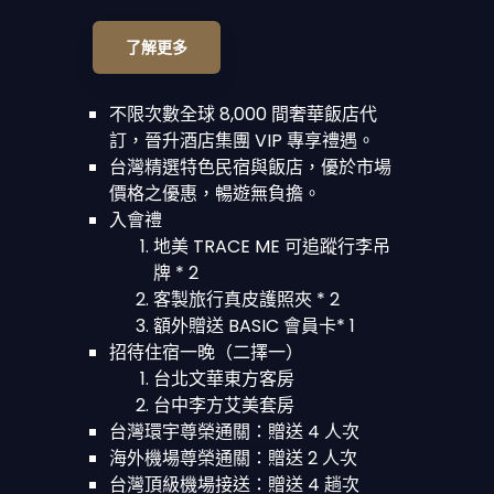
了解更多
不限次數全球 8,000 間奢華飯店代
訂，晉升酒店集團 VIP 專享禮遇。
台灣精選特色民宿與飯店，優於市場
價格之優惠，暢遊無負擔。
入會禮
地美 TRACE ME 可追蹤行李吊
牌 * 2
客製旅行真皮護照夾 * 2
額外贈送 BASIC 會員卡* 1
招待住宿一晚（二擇一）
台北文華東方客房
台中李方艾美套房
台灣環宇尊榮通關：贈送 4 人次
海外機場尊榮通關：贈送 2 人次
台灣頂級機場接送：贈送 4 趟次